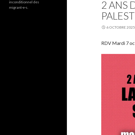
2 ANS 
inconditionnel des
migrant·e·s.
PALEST
6 OCTOBRE 2025
RDV Mardi 7 oct