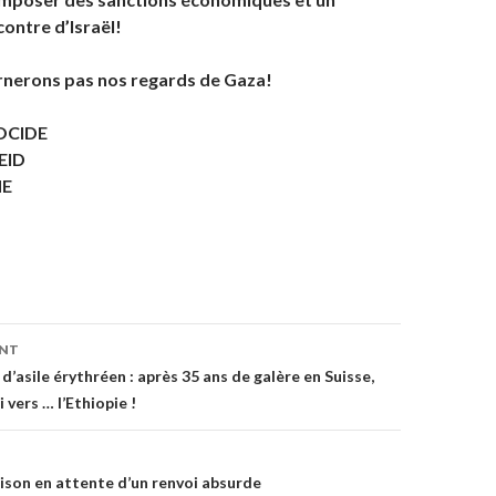
ontre d’Israël!
nerons pas nos regards de Gaza!
OCIDE
EID
NE
ENT
on
d’asile érythréen : après 35 ans de galère en Suisse,
vers … l’Ethiopie !
rison en attente d’un renvoi absurde