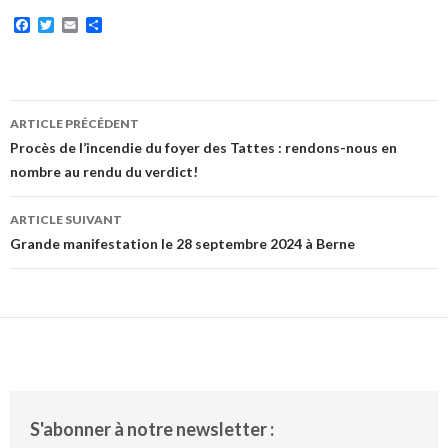
F
T
E
P
a
w
m
a
c
i
a
r
e
t
i
t
b
t
l
a
o
e
g
o
r
e
ARTICLE PRÉCÉDENT
k
r
Navigation
Procès de l’incendie du foyer des Tattes : rendons-nous en
nombre au rendu du verdict!
des
articles
ARTICLE SUIVANT
Grande manifestation le 28 septembre 2024 à Berne
S'abonner à notre newsletter :