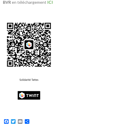
BVR
en téléchargement
ICI
F
T
E
P
a
w
m
a