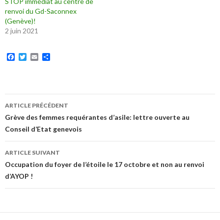
STOP immédiat au centre de
renvoi du Gd-Saconnex
(Genève)!
2 juin 2021
F
T
E
P
a
w
m
a
c
i
a
r
e
t
i
t
b
t
l
a
o
e
g
o
r
e
ARTICLE PRÉCÉDENT
k
r
Navigation
Grève des femmes requérantes d’asile: lettre ouverte au
Conseil d’Etat genevois
des
articles
ARTICLE SUIVANT
Occupation du foyer de l’étoile le 17 octobre et non au renvoi
d’AYOP !