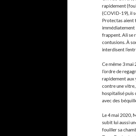
rapidement (foui
(COVID-19), il se
Protectas aient 
immédiatement :
frappent. Ali se r
contusions. À son
interdisent l’entr
Ce même 3 mai 2
l’ordre de rega
rapidement aux y
contre une vitre,
hospitalisé puis 
avec des béquill
Le 4 mai 2020, M
subit lui aussi u
fouiller sa chamb