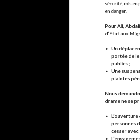
sécurité, mis en 
en danger.
Pour Ali, Abda
d’Etat aux Migr
Un déplacem
portée de le
publics ;
Une suspensi
plaintes pén
Nous demandon
drame ne se pr
L’ouverture 
personnes de
cesser avec 
L’engagement