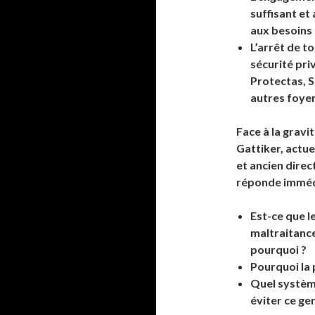
suffisant e
aux besoins 
L’arrêt de t
sécurité pri
Protectas, S
autres foyer
Face à la grav
Gattiker, actue
et ancien direc
réponde immédi
Est-ce que l
maltraitance
pourquoi ?
Pourquoi la 
Quel systèm
éviter ce ge