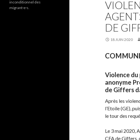
VIOLEN
inconditionnel des
migrant·e·s.
AGENTS
DE GIF
18 JUIN 2020
COMMUNIQ
Violence du 
anonyme Pro
de Giffers d
Après les violen
l’Etoile (GE), pu
le tour des requ
Le 3 mai 2020, 
CFA de Giffers, o