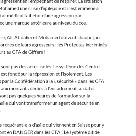
’agressent en l’empêchant de respirer. La situation
ohamed une crise d’épilepsie et il est emmené à
nstat médical fait état d’une agression par
c une marque antérieure au niveau du cou.
ore, Ali, Abdalim et Mohamed doivent chaque jour
rdres de leurs agresseurs : les Protectas incriminés
urs au CFA de Giffers !
 sont pas des actes isolés. Le système des Centre
est fondé sur la répression et l’isolement. Les
par la Confédération à la « sécurité » dans les CFA
 aux montants dédiés à l’encadrement social et
 sont pas quelques heures de formation sur la
asile qui vont transformer un agent de sécurité en
.
les requérant-e-s d’asile qui viennent en Suisse pour y
sont en DANGER dans les CFA ! Le système dit de