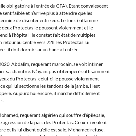
lle obligatoire à l’entrée du CFA). Etant convalescent
 sent faible et n’arrive plus à attendre que les
terminé de discuter entre eux. Le ton s’enflamme
 deux Protectas le poussent violemment et le
end à l’hôpital : le constat fait état de multiples
 retour au centre vers 22h, les Protectas lui
ée : il doit dormir sur un banc à l’entrée.
020, Abdalim, requérant marocain, se voit intimer
gner sa chambre. N’ayant pas obtempéré suffisamment
eux du Protectas, celui-ci le pousse violemment
 ce qui lui sectionne les tendons de la jambe. Il est
opéré. Aujourd’hui encore, il marche difficilement
es.
ohamed, requérant algérien qui souffre d’épilepsie,
ne agression de la part des Protectas. Ceux-ci veulent
re et ils lui disent qu’elle est sale. Mohamed refuse.