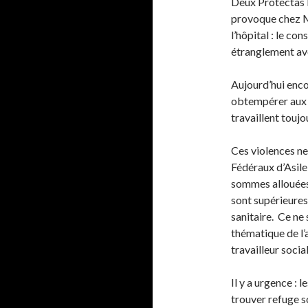
Deux Protectas l
provoque chez M
l’hôpital : le co
étranglement ave
Aujourd’hui enc
obtempérer aux o
travaillent toujo
Ces violences ne
Fédéraux d’Asile 
sommes allouées 
sont supérieures
sanitaire. Ce ne
thématique de l’
travailleur social
Il y a urgence : 
trouver refuge 